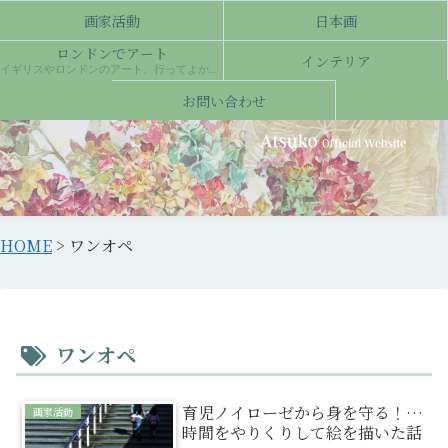
画家活動
日本画
ロンドンでアート
インテリア
イギリスやロンドンのアート、行ってよかった場所について
お問い合わせ
HOME
>
ワンオペ
ワンオペ
育児ノイローゼから身を守る！…
画家活動
時間をやりくりして絵を描いた話