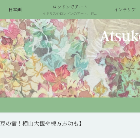
ロンドンでアート
日本画
インテリア
イギリスやロンドンのアート、行ってよかった場所について
豆の宿！横山大観や棟方志功も】