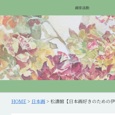
画家活動
HOME
>
日本画
>
松濤館【日本画好きのための伊