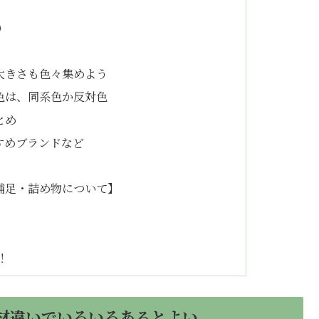
）
大きさも色々集めよう
色は、同系色か反対色
とめ
すめブランドなど
補足・詰め物について】
！
材違いでいろいろあるとよい