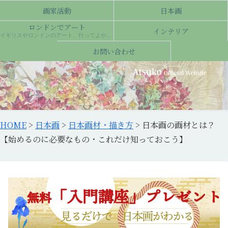
画家活動
日本画
ロンドンでアート
インテリア
イギリスやロンドンのアート、行ってよかった場所について
お問い合わせ
HOME
>
日本画
>
日本画材・描き方
>
日本画の画材とは？
【始めるのに必要なもの・これだけ知っておこう】