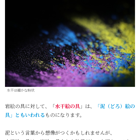
水干は細かな粉状
岩絵の具に対して、「
水干絵の具
」は、
「泥（どろ）絵の
具」ともいわれる
ものになります。
泥という言葉から想像がつくかもしれませんが、