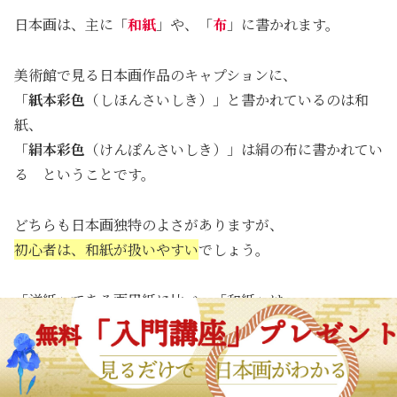
日本画は、主に「
和紙
」や、「
布
」に書かれます。
美術館で見る日本画作品のキャプションに、
「
紙本彩色
（しほんさいしき）」と書かれているのは和
紙、
「
絹本彩色
（けんぽんさいしき）」は絹の布に書かれてい
る ということです。
どちらも日本画独特のよさがありますが、
初心者は、和紙が扱いやすい
でしょう。
「洋紙」である画用紙に比べ、「和紙」は、
原料の繊維が長く、
岩絵の具が定着しやすい
メニュー
ホーム
検索
トップ
サイドバー