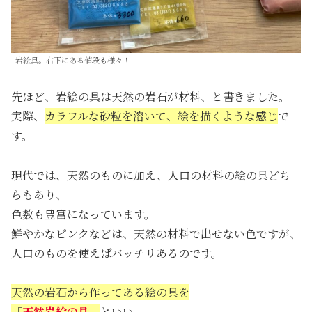
岩絵具。右下にある値段も様々！
先ほど、岩絵の具は天然の岩石が材料、と書きました。
実際、
カラフルな砂粒を溶いて、絵を描くような感じ
で
す。
現代では、天然のものに加え、人口の材料の絵の具どち
らもあり、
色数も豊富になっています。
鮮やかなピンクなどは、天然の材料で出せない色ですが、
人口のものを使えばバッチリあるのです。
天然の岩石から作ってある絵の具を
「
天然岩絵の具
」
といい、