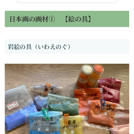
日本画の画材① 【絵の具】
岩絵の具（いわえのぐ）