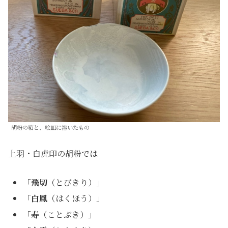
胡粉の箱と、絵皿に溶いたもの
上羽・白虎印の胡粉では
「
飛切
（とびきり）」
「
白鳳
（はくほう）」
「
寿
（ことぶき）」