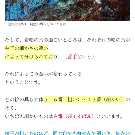
天然絵の具は、自然の岩石を砕いたもの
そして、岩絵の具の面白いところは、それぞれの絵の具が
粒子の細かさの違い
によって分けられてお
り、（
番手
という）
それによって色合いが変わってくる
ということです。
どの絵の具も大体
５，６番（粗い）～１３番（細かい）
が
あり、
いちばん細かいものは
白番（びゃくばん）
といいます。
粒子が粗いものほど
、
同じ色でも鮮やかで濃い色
、
細かい