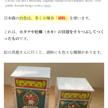
e from The MET Museum. Digitally enhanced by rawpixel. More: View
public domain image source
here
日本画の
白色は、多くの場合
「胡粉」
を使います。
これは、
ホタテや牡蠣（カキ）の貝殻をすりつぶしてつく
ったもの
です。
絵の具屋さんに行くと、胡粉にも色々な種類があります。